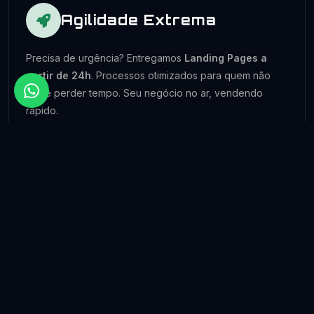
Agilidade Extrema
Precisa de urgência? Entregamos
Landing Pages a
partir de 24h
. Processos otimizados para quem não
pode perder tempo. Seu negócio no ar, vendendo
rápido.
Sites que Convertem
Desenvolvemos
sites dinâmicos
focados em
experiência do usuário (UX) e conversão. Transforme
visitantes em clientes com um design persuasivo e
funcional.